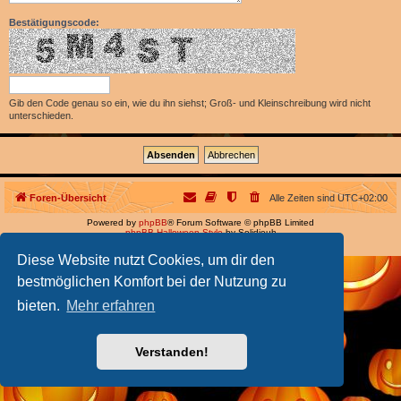
Bestätigungscode:
Gib den Code genau so ein, wie du ihn siehst; Groß- und Kleinschreibung wird nicht
unterschieden.
Foren-Übersicht
Alle Zeiten sind
UTC+02:00
Powered by
phpBB
® Forum Software © phpBB Limited
phpBB Halloween Style
by Solidjeuh
Deutsche Übersetzung durch
phpBB.de
Diese Website nutzt Cookies, um dir den
bestmöglichen Komfort bei der Nutzung zu
bieten.
Mehr erfahren
Verstanden!