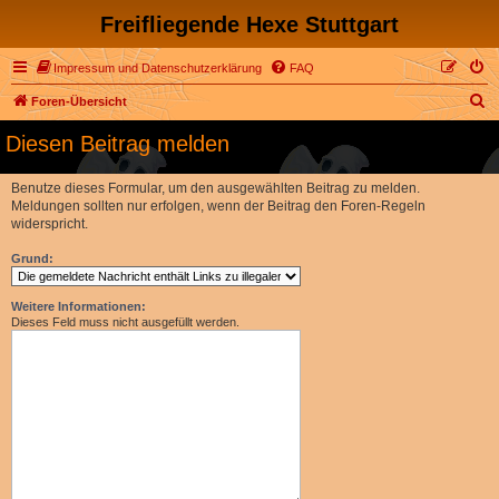
Freifliegende Hexe Stuttgart
Impressum und Datenschutzerklärung
FAQ
S
Foren-Übersicht
u
Diesen Beitrag melden
c
h
Benutze dieses Formular, um den ausgewählten Beitrag zu melden.
Meldungen sollten nur erfolgen, wenn der Beitrag den Foren-Regeln
e
widerspricht.
Grund:
Weitere Informationen:
Dieses Feld muss nicht ausgefüllt werden.