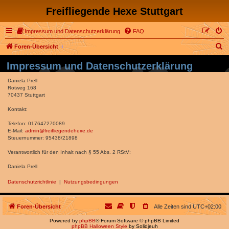
Freifliegende Hexe Stuttgart
Impressum und Datenschutzerklärung
FAQ
S
Foren-Übersicht
u
Impressum und Datenschutzerklärung
c
Daniela Prell
h
Rotweg 168
70437 Stuttgart
e
Kontakt:
Telefon: 017647270089
E-Mail:
admin@freifliegendehexe.de
Steuernummer: 95438/21898
Verantwortlich für den Inhalt nach § 55 Abs. 2 RStV:
Daniela Prell
Datenschutzrichtlinie
|
Nutzungsbedingungen
Foren-Übersicht
Alle Zeiten sind
UTC+02:00
Powered by
phpBB
® Forum Software © phpBB Limited
phpBB Halloween Style
by Solidjeuh