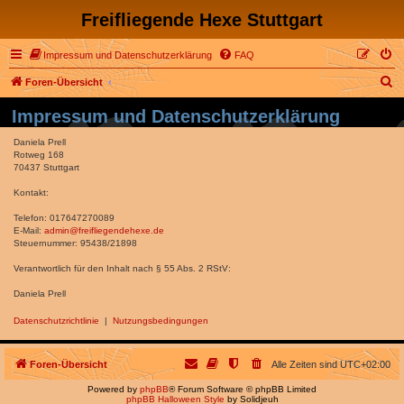
Freifliegende Hexe Stuttgart
Impressum und Datenschutzerklärung
FAQ
S
Foren-Übersicht
u
Impressum und Datenschutzerklärung
c
Daniela Prell
h
Rotweg 168
70437 Stuttgart
e
Kontakt:
Telefon: 017647270089
E-Mail:
admin@freifliegendehexe.de
Steuernummer: 95438/21898
Verantwortlich für den Inhalt nach § 55 Abs. 2 RStV:
Daniela Prell
Datenschutzrichtlinie
|
Nutzungsbedingungen
Foren-Übersicht
Alle Zeiten sind
UTC+02:00
Powered by
phpBB
® Forum Software © phpBB Limited
phpBB Halloween Style
by Solidjeuh