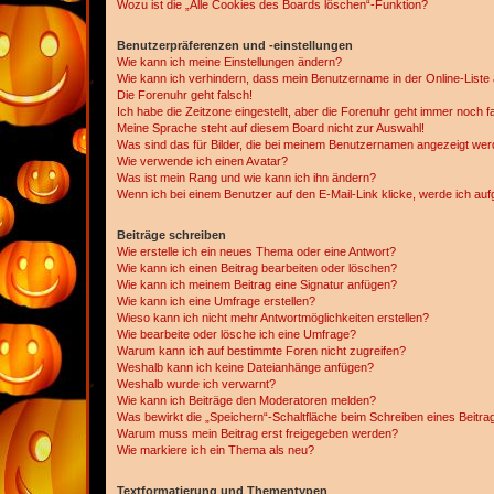
Wozu ist die „Alle Cookies des Boards löschen“-Funktion?
Benutzerpräferenzen und -einstellungen
Wie kann ich meine Einstellungen ändern?
Wie kann ich verhindern, dass mein Benutzername in der Online-Liste 
Die Forenuhr geht falsch!
Ich habe die Zeitzone eingestellt, aber die Forenuhr geht immer noch f
Meine Sprache steht auf diesem Board nicht zur Auswahl!
Was sind das für Bilder, die bei meinem Benutzernamen angezeigt we
Wie verwende ich einen Avatar?
Was ist mein Rang und wie kann ich ihn ändern?
Wenn ich bei einem Benutzer auf den E-Mail-Link klicke, werde ich au
Beiträge schreiben
Wie erstelle ich ein neues Thema oder eine Antwort?
Wie kann ich einen Beitrag bearbeiten oder löschen?
Wie kann ich meinem Beitrag eine Signatur anfügen?
Wie kann ich eine Umfrage erstellen?
Wieso kann ich nicht mehr Antwortmöglichkeiten erstellen?
Wie bearbeite oder lösche ich eine Umfrage?
Warum kann ich auf bestimmte Foren nicht zugreifen?
Weshalb kann ich keine Dateianhänge anfügen?
Weshalb wurde ich verwarnt?
Wie kann ich Beiträge den Moderatoren melden?
Was bewirkt die „Speichern“-Schaltfläche beim Schreiben eines Beitra
Warum muss mein Beitrag erst freigegeben werden?
Wie markiere ich ein Thema als neu?
Textformatierung und Thementypen