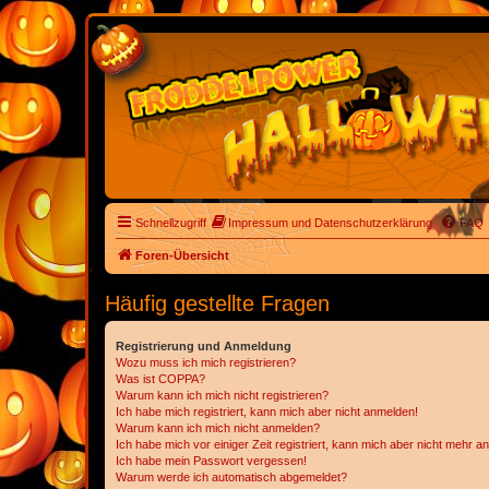
Schnellzugriff
Impressum und Datenschutzerklärung
FAQ
Foren-Übersicht
Häufig gestellte Fragen
Registrierung und Anmeldung
Wozu muss ich mich registrieren?
Was ist COPPA?
Warum kann ich mich nicht registrieren?
Ich habe mich registriert, kann mich aber nicht anmelden!
Warum kann ich mich nicht anmelden?
Ich habe mich vor einiger Zeit registriert, kann mich aber nicht mehr 
Ich habe mein Passwort vergessen!
Warum werde ich automatisch abgemeldet?