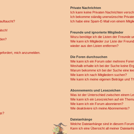
Private Nachrichten
Ich kann keine Privaten Nachrichten versch
Ich bekomme ständig unerwünschte Private
auftaucht?
Ich habe eine Spam-E-Mail von einem Mitgli
alsch!
Freunde und ignorierte Mitglieder
Wozu benötige ich die Listen der Freunde un
rden?
Wie kann ich Mitglieder zur Liste der Freund
wieder aus den Listen entfernen?
fgefordert, mich anzumelden.
Die Foren durchsuchen
Wie kann ich ein Forum oder mehrere For
Weshalb erhalte ich bei der Suche keine Er
Warum bekomme ich bei der Suche eine lee
Wie kann ich nach Mitgliedern suchen?
Wie kann ich meine eigenen Beiträge und T
Abonnements und Lesezeichen
Was ist der Unterschied zwischen einem L
Wie kann ich ein Lesezeichen auf ein Them
Wie kann ich ein Forum abonnieren?
Wie deaktiviere ich meine Abonnements?
gs?
Dateianhänge
Welche Dateianhänge sind in diesem Forum
Kann ich eine Übersicht all meiner Dateian