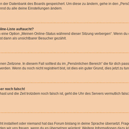
n in der Datenbank des Boards gespeichert. Um diese zu ändern, gehe in den „Persö
nst du alle deine Einstellungen ändern.
ine-Liste auftaucht?
n eine Option „Meinen Online-Status während dieser Sitzung verbergen“. Wenn du d
st dann als unsichtbarer Besucher gezählt.
en Zeitzone. In diesem Fall solltest du im „Persönlichen Bereich“ die für dich passe
den. Wenn du noch nicht registriert bist, ist dies ein guter Grund, dies jetzt zu tun
mer noch falsch!
t hast und die Zeit trotzdem noch falsch ist, geht die Uhr des Servers vermutlich fal
t installiert oder niemand hat das Forum bislang in deine Sprache übersetzt. Frag
, würden wir uns freuen, wenn du es übersetzen würdest. Weitere Informationen dazu