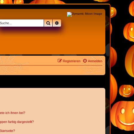
Suche
Erweiterte Suche
Registrieren
Anmelden
ete ich ihnen bei?
en farbig dargestellt?
tartseite?