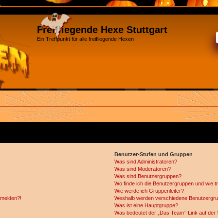
Freifliegende Hexe Stuttgart
Ein Treffpunkt für alle freifliegende Hexen
Benutzer-Stufen und Gruppen
Was sind Administratoren?
Was sind Moderatoren?
Was sind Benutzergruppen?
Wo finde ich die Benutzergruppen und wie tr
Wie werde ich Gruppenleiter?
anmelden?!
Weshalb werden verschiedene Benutzergrupp
Was ist eine Hauptgruppe?
Was bedeutet der „Das Team“-Link auf der S