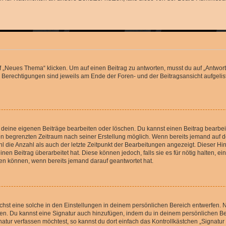
„Neues Thema“ klicken. Um auf einen Beitrag zu antworten, musst du auf „Antworte
e Berechtigungen sind jeweils am Ende der Foren- und der Beitragsansicht aufgeliste
r deine eigenen Beiträge bearbeiten oder löschen. Du kannst einen Beitrag bearbe
inen begrenzten Zeitraum nach seiner Erstellung möglich. Wenn bereits jemand auf de
 die Anzahl als auch der letzte Zeitpunkt der Bearbeitungen angezeigt. Dieser Hi
en Beitrag überarbeitet hat. Diese können jedoch, falls sie es für nötig halten, ei
hen können, wenn bereits jemand darauf geantwortet hat.
st eine solche in den Einstellungen in deinem persönlichen Bereich entwerfen. Na
eren. Du kannst eine Signatur auch hinzufügen, indem du in deinem persönlichen 
atur verfassen möchtest, so kannst du dort einfach das Kontrollkästchen „Signatu