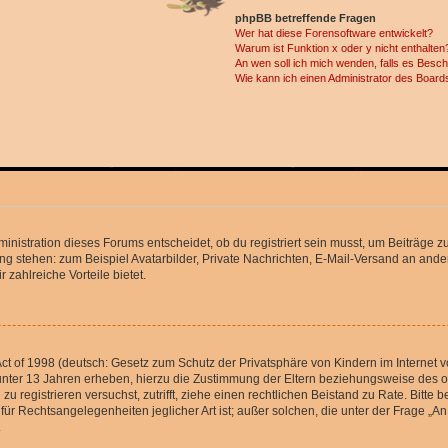
phpBB betreffende Fragen
Wer hat diese Forensoftware entwickelt?
Warum ist Funktion x oder y nicht enthalten
An wen soll ich mich wenden, falls es Besc
Wie kann ich einen Administrator des Board
istration dieses Forums entscheidet, ob du registriert sein musst, um Beiträge zu s
ung stehen: zum Beispiel Avatarbilder, Private Nachrichten, E-Mail-Versand an ander
 zahlreiche Vorteile bietet.
t of 1998 (deutsch: Gesetz zum Schutz der Privatsphäre von Kindern im Internet vo
unter 13 Jahren erheben, hierzu die Zustimmung der Eltern beziehungsweise des o
h zu registrieren versuchst, zutrifft, ziehe einen rechtlichen Beistand zu Rate. Bit
für Rechtsangelegenheiten jeglicher Art ist; außer solchen, die unter der Frage „
.