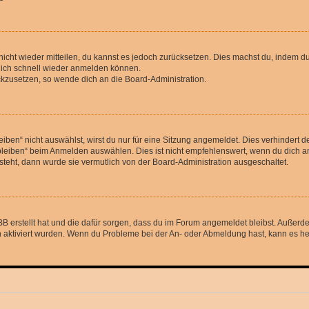
 nicht wieder mitteilen, du kannst es jedoch zurücksetzen. Dies machst du, indem 
 dich schnell wieder anmelden können.
ückzusetzen, so wende dich an die Board-Administration.
en“ nicht auswählst, wirst du nur für eine Sitzung angemeldet. Dies verhindert 
leiben“ beim Anmelden auswählen. Dies ist nicht empfehlenswert, wenn du dich an
 steht, dann wurde sie vermutlich von der Board-Administration ausgeschaltet.
BB erstellt hat und die dafür sorgen, dass du im Forum angemeldet bleibst. Außer
n aktiviert wurden. Wenn du Probleme bei der An- oder Abmeldung hast, kann es he