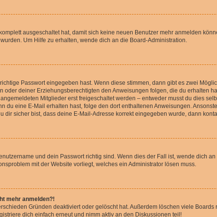
g komplett ausgeschaltet hat, damit sich keine neuen Benutzer mehr anmelden könn
 wurden. Um Hilfe zu erhalten, wende dich an die Board-Administration.
 richtige Passwort eingegeben hast. Wenn diese stimmen, dann gibt es zwei Mögl
tern oder deiner Erziehungsberechtigten den Anweisungen folgen, die du erhalten ha
u angemeldeten Mitglieder erst freigeschaltet werden – entweder musst du dies selbs
. Wenn du eine E-Mail erhalten hast, folge den dort enthaltenen Anweisungen. Ansons
 dir sicher bist, dass deine E-Mail-Adresse korrekt eingegeben wurde, dann kontak
Benutzername und dein Passwort richtig sind. Wenn dies der Fall ist, wende dich a
ionsproblem mit der Website vorliegt, welches ein Administrator lösen muss.
icht mehr anmelden?!
erschieden Gründen deaktiviert oder gelöscht hat. Außerdem löschen viele Boards r
triere dich einfach erneut und nimm aktiv an den Diskussionen teil!