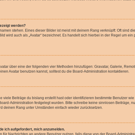
gezeigt werden?
amen stehen. Eines dieser Bilder ist meist mit deinem Rang verknüpft: Oft sind di
ld wird auch als „Avatar“ bezeichnet. Es handelt sich hierbei in der Regel um ein
 Avatar über eine der folgenden vier Methoden hinzufügen: Gravatar, Galerie, Rem
en Avatar benutzen kannst, solltest du die Board-Administration kontaktieren.
viele Beiträge du bislang erstellt hast oder identifizieren bestimmte Benutzer w
 Board-Administration festgelegt wurden. Bitte schreibe keine sinnlosen Beiträge
wird deinen Rang unter Umständen einfach wieder zurücksetzen.
rde ich aufgefordert, mich anzumelden.
ion für Nachrichten an andere Benutzer nutzen, falls diese von der Board-Administ