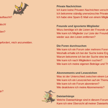
Private Nachrichten
Ich kann keine Privaten Nachrichten versch
Ich bekomme ständig unerwünschte Private
auftaucht?
Ich habe eine Spam-E-Mail von einem Mitgli
alsch!
Freunde und ignorierte Mitglieder
Wozu benötige ich die Listen der Freunde un
rden?
Wie kann ich Mitglieder zur Liste der Freund
wieder aus den Listen entfernen?
fgefordert, mich anzumelden.
Die Foren durchsuchen
Wie kann ich ein Forum oder mehrere For
Weshalb erhalte ich bei der Suche keine Er
Warum bekomme ich bei der Suche eine lee
Wie kann ich nach Mitgliedern suchen?
Wie kann ich meine eigenen Beiträge und T
Abonnements und Lesezeichen
Was ist der Unterschied zwischen einem L
Wie kann ich ein Lesezeichen auf ein Them
Wie kann ich ein Forum abonnieren?
Wie deaktiviere ich meine Abonnements?
gs?
Dateianhänge
Welche Dateianhänge sind in diesem Forum
Kann ich eine Übersicht all meiner Dateian