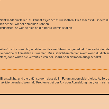
 nicht wieder mitteilen, du kannst es jedoch zurücksetzen. Dies machst du, indem 
 dich schnell wieder anmelden können.
ückzusetzen, so wende dich an die Board-Administration.
en“ nicht auswählst, wirst du nur für eine Sitzung angemeldet. Dies verhindert 
leiben“ beim Anmelden auswählen. Dies ist nicht empfehlenswert, wenn du dich an
 steht, dann wurde sie vermutlich von der Board-Administration ausgeschaltet.
BB erstellt hat und die dafür sorgen, dass du im Forum angemeldet bleibst. Außer
n aktiviert wurden. Wenn du Probleme bei der An- oder Abmeldung hast, kann es he