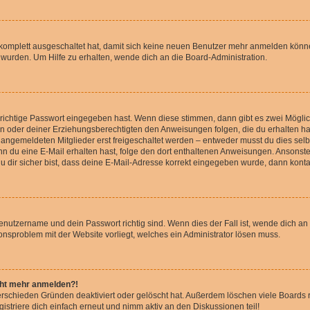
g komplett ausgeschaltet hat, damit sich keine neuen Benutzer mehr anmelden könn
 wurden. Um Hilfe zu erhalten, wende dich an die Board-Administration.
 richtige Passwort eingegeben hast. Wenn diese stimmen, dann gibt es zwei Mögl
tern oder deiner Erziehungsberechtigten den Anweisungen folgen, die du erhalten ha
u angemeldeten Mitglieder erst freigeschaltet werden – entweder musst du dies selbs
. Wenn du eine E-Mail erhalten hast, folge den dort enthaltenen Anweisungen. Ansons
 dir sicher bist, dass deine E-Mail-Adresse korrekt eingegeben wurde, dann kontak
Benutzername und dein Passwort richtig sind. Wenn dies der Fall ist, wende dich a
ionsproblem mit der Website vorliegt, welches ein Administrator lösen muss.
icht mehr anmelden?!
erschieden Gründen deaktiviert oder gelöscht hat. Außerdem löschen viele Boards r
triere dich einfach erneut und nimm aktiv an den Diskussionen teil!