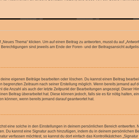
„Neues Thema“ klicken. Um auf einen Beitrag zu antworten, musst du auf „Antworte
e Berechtigungen sind jeweils am Ende der Foren- und der Beitragsansicht aufgeliste
r deine eigenen Beiträge bearbeiten oder löschen. Du kannst einen Beitrag bearbe
inen begrenzten Zeitraum nach seiner Erstellung möglich. Wenn bereits jemand auf de
 die Anzahl als auch der letzte Zeitpunkt der Bearbeitungen angezeigt. Dieser Hi
en Beitrag überarbeitet hat. Diese können jedoch, falls sie es für nötig halten, ei
hen können, wenn bereits jemand darauf geantwortet hat.
st eine solche in den Einstellungen in deinem persönlichen Bereich entwerfen. Na
eren. Du kannst eine Signatur auch hinzufügen, indem du in deinem persönlichen 
atur verfassen möchtest, so kannst du dort einfach das Kontrollkästchen „Signatu