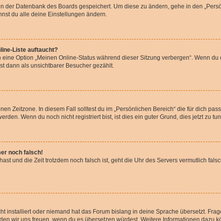
n in der Datenbank des Boards gespeichert. Um diese zu ändern, gehe in den „Persö
nst du alle deine Einstellungen ändern.
ine-Liste auftaucht?
n eine Option „Meinen Online-Status während dieser Sitzung verbergen“. Wenn du d
st dann als unsichtbarer Besucher gezählt.
en Zeitzone. In diesem Fall solltest du im „Persönlichen Bereich“ die für dich passe
den. Wenn du noch nicht registriert bist, ist dies ein guter Grund, dies jetzt zu tun
mer noch falsch!
t hast und die Zeit trotzdem noch falsch ist, geht die Uhr des Servers vermutlich fal
t installiert oder niemand hat das Forum bislang in deine Sprache übersetzt. Frag
, würden wir uns freuen, wenn du es übersetzen würdest. Weitere Informationen dazu