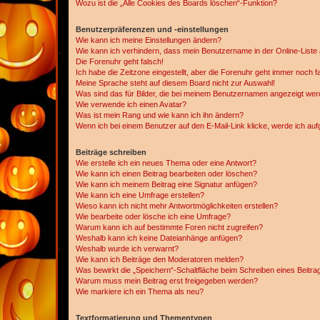
Wozu ist die „Alle Cookies des Boards löschen“-Funktion?
Benutzerpräferenzen und -einstellungen
Wie kann ich meine Einstellungen ändern?
Wie kann ich verhindern, dass mein Benutzername in der Online-Liste 
Die Forenuhr geht falsch!
Ich habe die Zeitzone eingestellt, aber die Forenuhr geht immer noch f
Meine Sprache steht auf diesem Board nicht zur Auswahl!
Was sind das für Bilder, die bei meinem Benutzernamen angezeigt we
Wie verwende ich einen Avatar?
Was ist mein Rang und wie kann ich ihn ändern?
Wenn ich bei einem Benutzer auf den E-Mail-Link klicke, werde ich au
Beiträge schreiben
Wie erstelle ich ein neues Thema oder eine Antwort?
Wie kann ich einen Beitrag bearbeiten oder löschen?
Wie kann ich meinem Beitrag eine Signatur anfügen?
Wie kann ich eine Umfrage erstellen?
Wieso kann ich nicht mehr Antwortmöglichkeiten erstellen?
Wie bearbeite oder lösche ich eine Umfrage?
Warum kann ich auf bestimmte Foren nicht zugreifen?
Weshalb kann ich keine Dateianhänge anfügen?
Weshalb wurde ich verwarnt?
Wie kann ich Beiträge den Moderatoren melden?
Was bewirkt die „Speichern“-Schaltfläche beim Schreiben eines Beitra
Warum muss mein Beitrag erst freigegeben werden?
Wie markiere ich ein Thema als neu?
Textformatierung und Thementypen