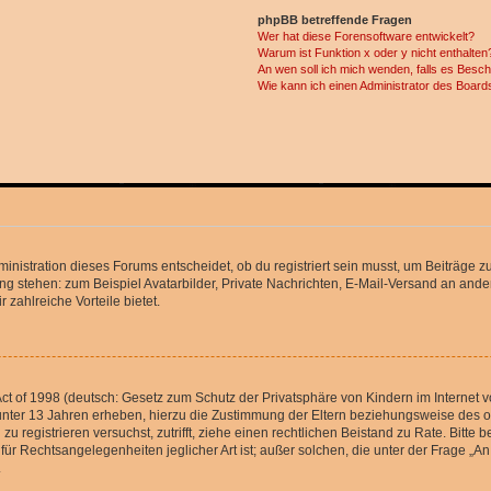
phpBB betreffende Fragen
Wer hat diese Forensoftware entwickelt?
Warum ist Funktion x oder y nicht enthalten
An wen soll ich mich wenden, falls es Besc
Wie kann ich einen Administrator des Board
istration dieses Forums entscheidet, ob du registriert sein musst, um Beiträge zu s
ung stehen: zum Beispiel Avatarbilder, Private Nachrichten, E-Mail-Versand an ander
 zahlreiche Vorteile bietet.
t of 1998 (deutsch: Gesetz zum Schutz der Privatsphäre von Kindern im Internet vo
unter 13 Jahren erheben, hierzu die Zustimmung der Eltern beziehungsweise des o
h zu registrieren versuchst, zutrifft, ziehe einen rechtlichen Beistand zu Rate. Bit
für Rechtsangelegenheiten jeglicher Art ist; außer solchen, die unter der Frage „
.