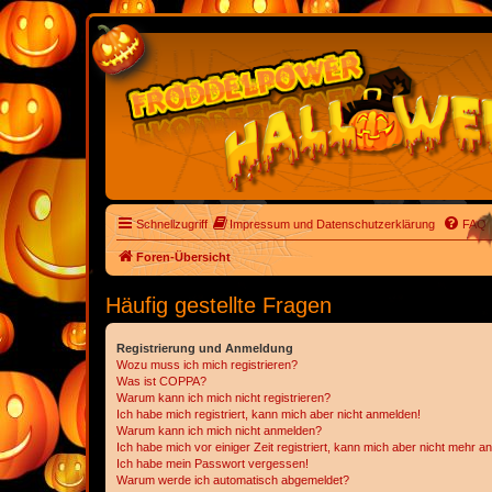
Schnellzugriff
Impressum und Datenschutzerklärung
FAQ
Foren-Übersicht
Häufig gestellte Fragen
Registrierung und Anmeldung
Wozu muss ich mich registrieren?
Was ist COPPA?
Warum kann ich mich nicht registrieren?
Ich habe mich registriert, kann mich aber nicht anmelden!
Warum kann ich mich nicht anmelden?
Ich habe mich vor einiger Zeit registriert, kann mich aber nicht mehr 
Ich habe mein Passwort vergessen!
Warum werde ich automatisch abgemeldet?