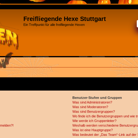
Freifliegende Hexe Stuttgart
Ein Treffpunkt für alle freifliegende Hexen
Benutzer-Stufen und Gruppen
Was sind Administratoren?
Was sind Moderatoren?
Was sind Benutzergruppen?
Wo finde ich die Benutzergruppen und wie tr
Wie werde ich Gruppenleiter?
anmelden?!
Weshalb werden verschiedene Benutzergrupp
Was ist eine Hauptgruppe?
Was bedeutet der „Das Team“-Link auf der S