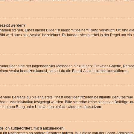
gezeigt werden?
amen stehen. Eines dieser Bilder ist meist mit deinem Rang verknüpft: Oft sind di
ld wird auch als „Avatar“ bezeichnet. Es handelt sich hierbei in der Regel um ein
 Avatar über eine der folgenden vier Methoden hinzufügen: Gravatar, Galerie, Rem
en Avatar benutzen kannst, solltest du die Board-Administration kontaktieren.
viele Beiträge du bislang erstellt hast oder identifizieren bestimmte Benutzer w
 Board-Administration festgelegt wurden. Bitte schreibe keine sinnlosen Beiträge
wird deinen Rang unter Umständen einfach wieder zurücksetzen.
rde ich aufgefordert, mich anzumelden.
ion für Nachrichten an andere Benutzer nutzen, falls diese von der Board-Administ