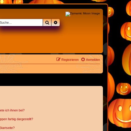
Suche
Erweiterte Suche
Registrieren
Anmelden
ete ich ihnen bei?
en farbig dargestellt?
tartseite?