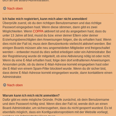
dich an die Board-Administration.
Nach oben
Ich habe mich registriert, kann mich aber nicht anmelden!
Überprüfe zuerst, ob du den richtigen Benutzernamen und das richtige
Passwort eingegeben hast. Wenn diese stimmen, dann gibt es zwei
Möglichkeiten. Wenn
COPPA
aktiviert ist und du angegeben hast, dass du
unter 13 Jahre alt bist, musst du bzw. einer deiner Eltern oder deiner
Erziehungsberechtigten den Anweisungen folgen, die du erhalten hast. Wenn
dies nicht der Fall ist, muss dein Benutzerkonto vielleicht aktiviert werden. Bei
einigen Boards müssen alle neu angemeldeten Mitglieder erst freigeschaltet
werden – entweder musst du dies selbst erledigen oder ein Administrator. Bei
der Registrierung wurde dir mitgeteilt, ob eine Aktivierung nötig ist oder nicht.
Wenn du eine E-Mail erhalten hast, folge den dort enthaltenen Anweisungen.
Ansonsten prüfe, ob du deine E-Mail-Adresse korrekt eingegeben hast oder
die E-Mail von einem Spam-Filter blockiert wurde. Wenn du dir sicher bist,
dass deine E-Mail-Adresse korrekt eingegeben wurde, dann kontaktiere einen
Administrator.
Nach oben
Warum kann ich mich nicht anmelden?
Dafür gibt es viele mögliche Gründe. Prüfe zunächst, ob dein Benutzername
und dein Passwort richtig sind. Wenn dies der Fall ist, wende dich an einen
Board-Administrator, um sicherzugehen, dass du nicht gesperrt wurdest. Es ist
ebenfalls möglich, dass ein Konfigurationsproblem mit der Website vorliegt,