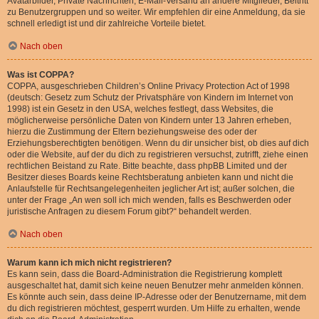
Avatarbilder, Private Nachrichten, E-Mail-Versand an andere Mitglieder, Beitritt
zu Benutzergruppen und so weiter. Wir empfehlen dir eine Anmeldung, da sie
schnell erledigt ist und dir zahlreiche Vorteile bietet.
Nach oben
Was ist COPPA?
COPPA, ausgeschrieben Children’s Online Privacy Protection Act of 1998
(deutsch: Gesetz zum Schutz der Privatsphäre von Kindern im Internet von
1998) ist ein Gesetz in den USA, welches festlegt, dass Websites, die
möglicherweise persönliche Daten von Kindern unter 13 Jahren erheben,
hierzu die Zustimmung der Eltern beziehungsweise des oder der
Erziehungsberechtigten benötigen. Wenn du dir unsicher bist, ob dies auf dich
oder die Website, auf der du dich zu registrieren versuchst, zutrifft, ziehe einen
rechtlichen Beistand zu Rate. Bitte beachte, dass phpBB Limited und der
Besitzer dieses Boards keine Rechtsberatung anbieten kann und nicht die
Anlaufstelle für Rechtsangelegenheiten jeglicher Art ist; außer solchen, die
unter der Frage „An wen soll ich mich wenden, falls es Beschwerden oder
juristische Anfragen zu diesem Forum gibt?“ behandelt werden.
Nach oben
Warum kann ich mich nicht registrieren?
Es kann sein, dass die Board-Administration die Registrierung komplett
ausgeschaltet hat, damit sich keine neuen Benutzer mehr anmelden können.
Es könnte auch sein, dass deine IP-Adresse oder der Benutzername, mit dem
du dich registrieren möchtest, gesperrt wurden. Um Hilfe zu erhalten, wende