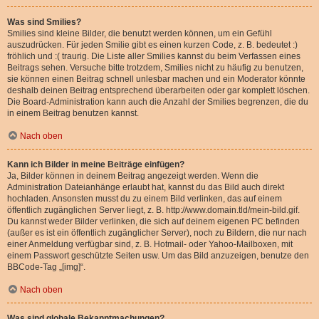
Was sind Smilies?
Smilies sind kleine Bilder, die benutzt werden können, um ein Gefühl
auszudrücken. Für jeden Smilie gibt es einen kurzen Code, z. B. bedeutet :)
fröhlich und :( traurig. Die Liste aller Smilies kannst du beim Verfassen eines
Beitrags sehen. Versuche bitte trotzdem, Smilies nicht zu häufig zu benutzen,
sie können einen Beitrag schnell unlesbar machen und ein Moderator könnte
deshalb deinen Beitrag entsprechend überarbeiten oder gar komplett löschen.
Die Board-Administration kann auch die Anzahl der Smilies begrenzen, die du
in einem Beitrag benutzen kannst.
Nach oben
Kann ich Bilder in meine Beiträge einfügen?
Ja, Bilder können in deinem Beitrag angezeigt werden. Wenn die
Administration Dateianhänge erlaubt hat, kannst du das Bild auch direkt
hochladen. Ansonsten musst du zu einem Bild verlinken, das auf einem
öffentlich zugänglichen Server liegt, z. B. http://www.domain.tld/mein-bild.gif.
Du kannst weder Bilder verlinken, die sich auf deinem eigenen PC befinden
(außer es ist ein öffentlich zugänglicher Server), noch zu Bildern, die nur nach
einer Anmeldung verfügbar sind, z. B. Hotmail- oder Yahoo-Mailboxen, mit
einem Passwort geschützte Seiten usw. Um das Bild anzuzeigen, benutze den
BBCode-Tag „[img]“.
Nach oben
Was sind globale Bekanntmachungen?