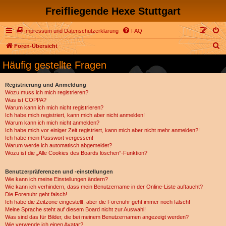
Freifliegende Hexe Stuttgart
Impressum und Datenschutzerklärung
FAQ
S
Foren-Übersicht
u
Häufig gestellte Fragen
c
h
Registrierung und Anmeldung
Wozu muss ich mich registrieren?
e
Was ist COPPA?
Warum kann ich mich nicht registrieren?
Ich habe mich registriert, kann mich aber nicht anmelden!
Warum kann ich mich nicht anmelden?
Ich habe mich vor einiger Zeit registriert, kann mich aber nicht mehr anmelden?!
Ich habe mein Passwort vergessen!
Warum werde ich automatisch abgemeldet?
Wozu ist die „Alle Cookies des Boards löschen“-Funktion?
Benutzerpräferenzen und -einstellungen
Wie kann ich meine Einstellungen ändern?
Wie kann ich verhindern, dass mein Benutzername in der Online-Liste auftaucht?
Die Forenuhr geht falsch!
Ich habe die Zeitzone eingestellt, aber die Forenuhr geht immer noch falsch!
Meine Sprache steht auf diesem Board nicht zur Auswahl!
Was sind das für Bilder, die bei meinem Benutzernamen angezeigt werden?
Wie verwende ich einen Avatar?