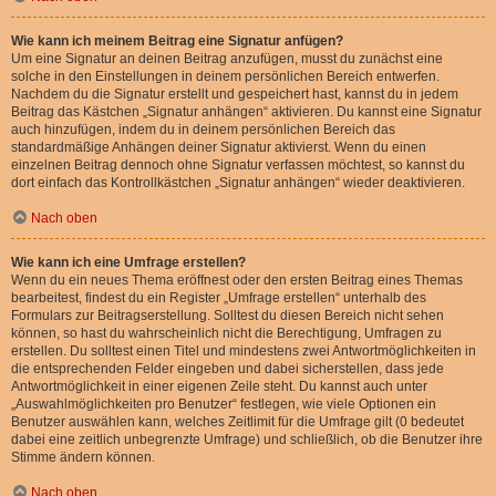
Wie kann ich meinem Beitrag eine Signatur anfügen?
Um eine Signatur an deinen Beitrag anzufügen, musst du zunächst eine
solche in den Einstellungen in deinem persönlichen Bereich entwerfen.
Nachdem du die Signatur erstellt und gespeichert hast, kannst du in jedem
Beitrag das Kästchen „Signatur anhängen“ aktivieren. Du kannst eine Signatur
auch hinzufügen, indem du in deinem persönlichen Bereich das
standardmäßige Anhängen deiner Signatur aktivierst. Wenn du einen
einzelnen Beitrag dennoch ohne Signatur verfassen möchtest, so kannst du
dort einfach das Kontrollkästchen „Signatur anhängen“ wieder deaktivieren.
Nach oben
Wie kann ich eine Umfrage erstellen?
Wenn du ein neues Thema eröffnest oder den ersten Beitrag eines Themas
bearbeitest, findest du ein Register „Umfrage erstellen“ unterhalb des
Formulars zur Beitragserstellung. Solltest du diesen Bereich nicht sehen
können, so hast du wahrscheinlich nicht die Berechtigung, Umfragen zu
erstellen. Du solltest einen Titel und mindestens zwei Antwortmöglichkeiten in
die entsprechenden Felder eingeben und dabei sicherstellen, dass jede
Antwortmöglichkeit in einer eigenen Zeile steht. Du kannst auch unter
„Auswahlmöglichkeiten pro Benutzer“ festlegen, wie viele Optionen ein
Benutzer auswählen kann, welches Zeitlimit für die Umfrage gilt (0 bedeutet
dabei eine zeitlich unbegrenzte Umfrage) und schließlich, ob die Benutzer ihre
Stimme ändern können.
Nach oben