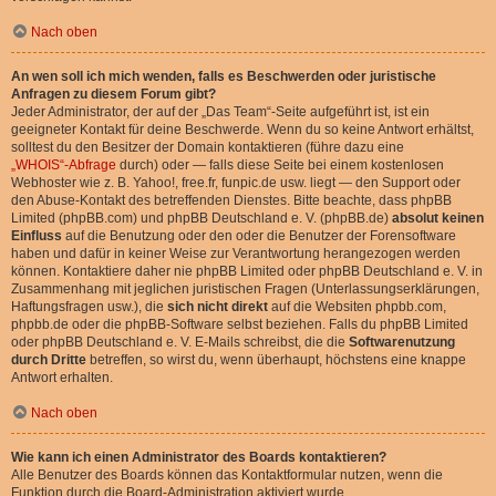
Nach oben
An wen soll ich mich wenden, falls es Beschwerden oder juristische
Anfragen zu diesem Forum gibt?
Jeder Administrator, der auf der „Das Team“-Seite aufgeführt ist, ist ein
geeigneter Kontakt für deine Beschwerde. Wenn du so keine Antwort erhältst,
solltest du den Besitzer der Domain kontaktieren (führe dazu eine
„WHOIS“-Abfrage
durch) oder — falls diese Seite bei einem kostenlosen
Webhoster wie z. B. Yahoo!, free.fr, funpic.de usw. liegt — den Support oder
den Abuse-Kontakt des betreffenden Dienstes. Bitte beachte, dass phpBB
Limited (phpBB.com) und phpBB Deutschland e. V. (phpBB.de)
absolut keinen
Einfluss
auf die Benutzung oder den oder die Benutzer der Forensoftware
haben und dafür in keiner Weise zur Verantwortung herangezogen werden
können. Kontaktiere daher nie phpBB Limited oder phpBB Deutschland e. V. in
Zusammenhang mit jeglichen juristischen Fragen (Unterlassungserklärungen,
Haftungsfragen usw.), die
sich nicht direkt
auf die Websiten phpbb.com,
phpbb.de oder die phpBB-Software selbst beziehen. Falls du phpBB Limited
oder phpBB Deutschland e. V. E-Mails schreibst, die die
Softwarenutzung
durch Dritte
betreffen, so wirst du, wenn überhaupt, höchstens eine knappe
Antwort erhalten.
Nach oben
Wie kann ich einen Administrator des Boards kontaktieren?
Alle Benutzer des Boards können das Kontaktformular nutzen, wenn die
Funktion durch die Board-Administration aktiviert wurde.